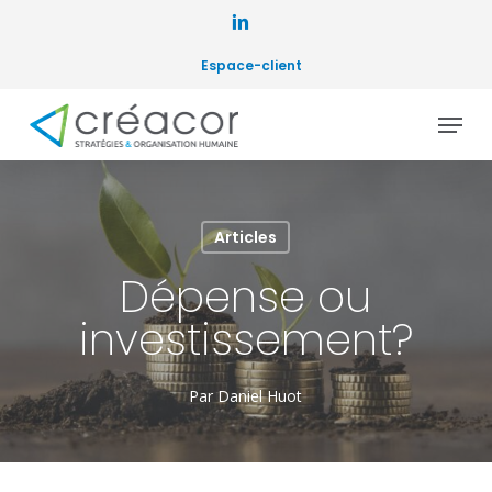
Skip
to
linkedin
main
Espace-client
content
Menu
Articles
Dépense ou
investissement?
Par
Daniel Huot